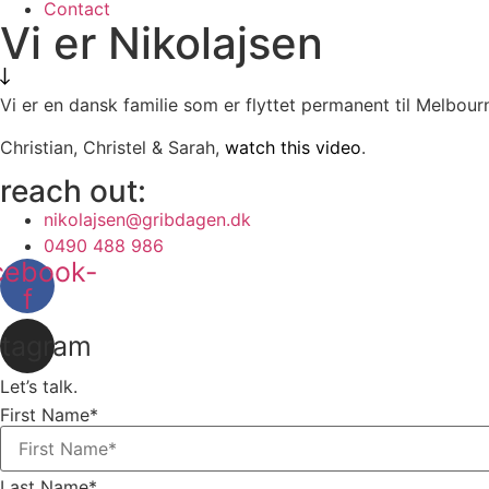
Contact
Vi er Nikolajsen
Vi er en dansk familie som er flyttet permanent til Melbourne
Christian, Christel & Sarah,
watch this video
.
reach out:
nikolajsen@gribdagen.dk
0490 488 986
cebook-
f
stagram
Let’s talk.
First Name*
Last Name*